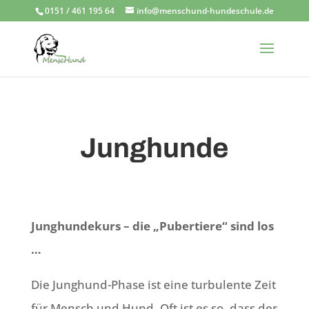
0151 / 461 195 64
info@menschund-hundeschule.de
Junghunde
Junghundekurs – die „Pubertiere“ sind los
…
Die Junghund-Phase ist eine turbulente Zeit
für Mensch und Hund. Oft ist es so, dass der